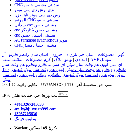
CNC سڌائي مشيني حصن
ننڍي برش ڊي سي موٽر
برش ڊي سي موٽر ٺاهيندڙن
المونيم CNC مشيني حصو
سڌائي cnc مشيني حصن
cnc مشيني حصن ڪاريگر
cnc مشيني اسٽيل حصن
AC turntable synchronous موٽر
CNC مشيني حصا ٺاهيندڙ
گهر
|
مصنوعات
|
اسان جي باري ۾
|
خبرون
|
اسان سان رابطو ڪريو
|
آر
AMP موبائل
|
اينڊ ڊي
|
وڊيو
|
بلاگ
|
گرم مصنوعات
|
سائيٽ ميپ
اي سي اوون هم وقت ساز موٽر
,
اي سي مائڪرو ويڪرو هم وقت ساز
موٽر
,
اوون هم وقت ساز موٽر ٺاهيندڙ
,
120v مائڪرو ويڪرو هم وقت ساز
موٽر
,
ننڍو هم وقت ساز موٽر ٺاهيندڙ
,
مائڪرو ويڪرو اوون هم وقت ساز
,
موٽر
ڪاپي رائيٽ © 2021 JIUYUAN CO.,LTD. سڀ حق محفوظ آهن.
IPv6 نيٽ ورڪ جي حمايت ڪئي
+8613267205630
emily@jiuyuan999.com
13267205630
ايمليمونجيانگ
Wechat ڪرڻ لاء اسڪين: