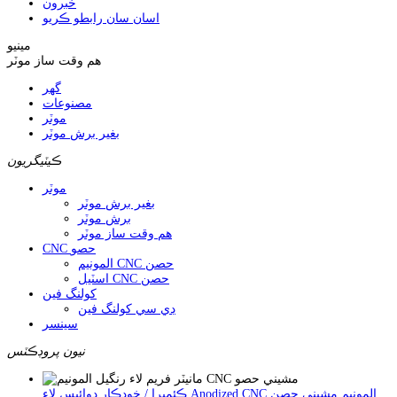
خبرون
اسان سان رابطو ڪريو
مينيو
هم وقت ساز موٽر
گهر
مصنوعات
موٽر
بغير برش موٽر
ڪيٽيگريون
موٽر
بغير برش موٽر
برش موٽر
هم وقت ساز موٽر
CNC حصو
المونيم CNC حصن
اسٽيل CNC حصن
کولنگ فين
ڊي سي کولنگ فين
سينسر
نيون پروڊڪٽس
ڪئميرا / خودڪار ڊوائيس لاء Anodized CNC المونيم مشيني حصن