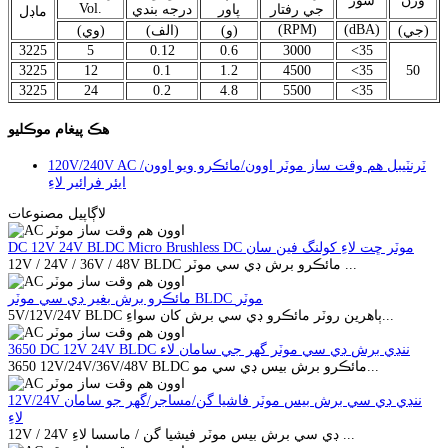
وزن
شور
Vol.
جي رفتار
پاور
درجه بندي
ماڊل
(RPM)
(dBA)
(جي)
(و)
(الف)
(وي)
3225
5
0.12
0.6
3000
<3
5
3225
12
0.1
1.2
4500
<3
5
50
3225
24
0.2
4.8
5500
<3
5
هڪ پيغام موڪليو
120V/240V AC ٽرنٽيبل هم وقت ساز موٽر اوون/مائڪرو ويو اوون/
ايئر فرائير لاءِ
لاڳاپيل مصنوعات
DC 12V 24V BLDC Micro Brushless DC موٽر ڇت لاءِ کولنگ فين سان
12V / 24V / 36V / 48V BLDC مائڪرو برش ڊي سي موٽر ...
مائڪرو برش بغير ڊي سي موٽر BLDC موٽر
5V/12V/24V BLDC ٻاهرين روٽر مائڪرو ڊي سي برش کان سواءِ...
3650 DC 12V 24V BLDC ننڍي برش ڊي سي موٽر گھر جي سامان لاء
3650 12V/24V/36V/48V BLDC مائڪرو برش بيس ڊي سي مو...
12V/24V ننڍي ڊي سي برش بيس موٽر فاشيا گن/مساجر/گهر جو سامان
لاءِ
12V / 24V ڊي سي برش بيس موٽر فيشيا گن / ماسسا لاءِ ...