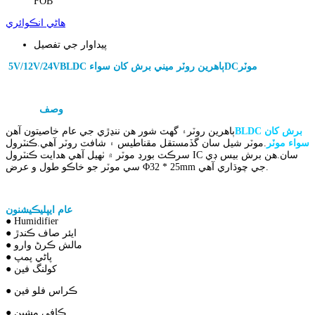
FOB
هاڻي انڪوائري
پيداوار جي تفصيل
موٽر
DC
BLDC ٻاهرين روٽر ميني برش کان سواء
5V/12V/24V
bldc ٻاهرين روٽر برش بيس موٽر
وصف
3725 جو
BLDC برش کان
ٻاهرين روٽر
۽ گهٽ شور هن ننڍڙي جي عام خاصيتون آهن
سواء موٽر
.موٽر شيل سان گڏ
مستقل مقناطيس ۽ شافٽ روٽر آهي.ڪنٽرول
سرڪٽ بورڊ موٽر ۾ ٺهيل آهي هدايت ڪنٽرول IC سان.هن برش بيس ڊي
سي موٽر جو خاڪو طول و عرض Φ32 * 25mm جي چوڌاري آهي.
ننڍو
ڊي سي بي برش موٽر
of
عام ايپليڪيشنون
● Humidifier
● ايئر صاف ڪندڙ
● مالش ڪرڻ وارو
● پاڻي پمپ
● کولنگ فين
● ڪراس فلو فين
● ڪافي مشين