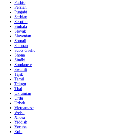
Pashto
Persian
Punjabi
Serbian
Sesotho
Sinhala
Slovak
Slovenian
Somali
Samoan
Scots Gaelic
Shona
Sindhi
Sundanese
Swahili
Tajik
Tamil
Telugu
Thai
Ukrainian
Urdu
Uzbek
Vietnamese
Welsh
Xhosa
Yiddish
Yoruba
Zulu