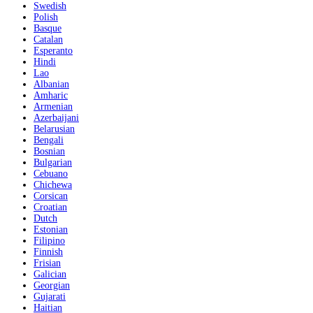
Swedish
Polish
Basque
Catalan
Esperanto
Hindi
Lao
Albanian
Amharic
Armenian
Azerbaijani
Belarusian
Bengali
Bosnian
Bulgarian
Cebuano
Chichewa
Corsican
Croatian
Dutch
Estonian
Filipino
Finnish
Frisian
Galician
Georgian
Gujarati
Haitian