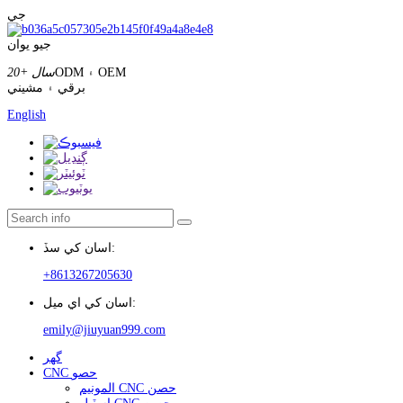
جي
جيو يوان
ODM ۽ OEM
20+ سال
برقي ۽ مشيني
English
اسان کي سڏ:
+8613267205630
اسان کي اي ميل:
emily@jiuyuan999.com
گهر
CNC حصو
المونيم CNC حصن