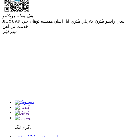
هڪ پيغام موڪليو
JIUYUAN سان رابطو ڪرڻ لاء ڀلي ڪري آيا، اسان هميشه توهان جي
خدمت تي آهن.
نيوز ليٽر
گرم ٽيگ:
سڌائي CNC المونيم حصو