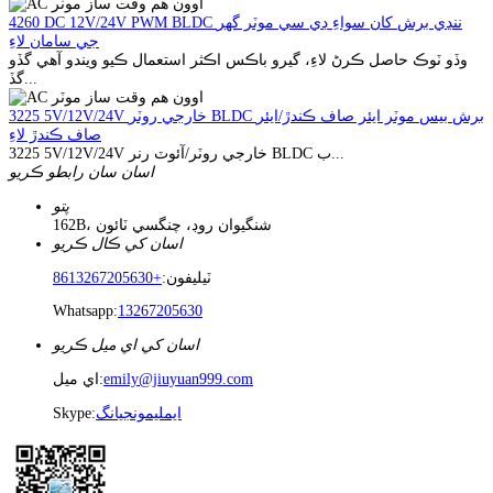
4260 DC 12V/24V PWM BLDC ننڍي برش کان سواءِ ڊي سي موٽر گھر
جي سامان لاءِ
وڏو ٽوڪ حاصل ڪرڻ لاءِ، گيرو باڪس اڪثر استعمال ڪيو ويندو آهي گڏو
گڏ...
3225 5V/12V/24V خارجي روٽر BLDC برش بيس موٽر ايئر صاف ڪندڙ/ايئر
صاف ڪندڙ لاءِ
3225 5V/12V/24V خارجي روٽر/آئوٽ رنر BLDC ب...
اسان سان رابطو ڪريو
پتو
162B، شنگيوان روڊ، چنگسي ٽائون
اسان کي ڪال ڪريو
ٽيليفون:
+8613267205630
Whatsapp:
13267205630
اسان کي اي ميل ڪريو
emily@jiuyuan999.com
اي ميل:
ايمليمونجيانگ
Skype: