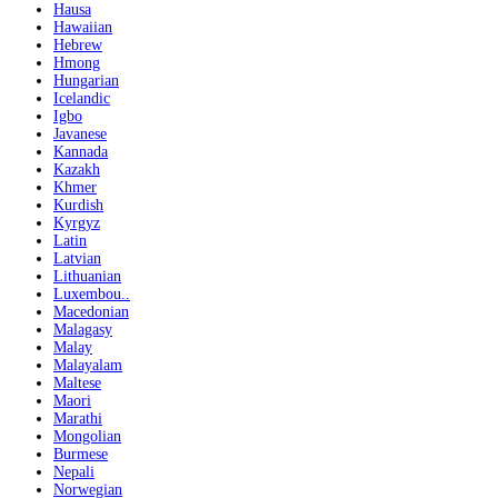
Hausa
Hawaiian
Hebrew
Hmong
Hungarian
Icelandic
Igbo
Javanese
Kannada
Kazakh
Khmer
Kurdish
Kyrgyz
Latin
Latvian
Lithuanian
Luxembou..
Macedonian
Malagasy
Malay
Malayalam
Maltese
Maori
Marathi
Mongolian
Burmese
Nepali
Norwegian