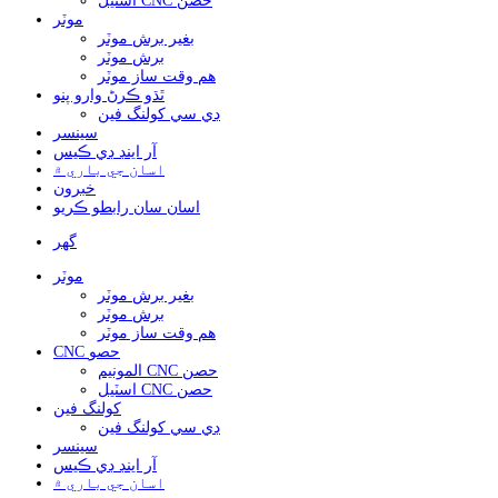
اسٽيل CNC حصن
موٽر
بغير برش موٽر
برش موٽر
هم وقت ساز موٽر
ٿڌو ڪرڻ وارو پنو
ڊي سي کولنگ فين
سينسر
آر اينڊ ڊي ڪيس
اسان جي باري ۾
خبرون
اسان سان رابطو ڪريو
گهر
موٽر
بغير برش موٽر
برش موٽر
هم وقت ساز موٽر
CNC حصو
المونيم CNC حصن
اسٽيل CNC حصن
کولنگ فين
ڊي سي کولنگ فين
سينسر
آر اينڊ ڊي ڪيس
اسان جي باري ۾