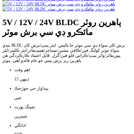
5V / 12V / 24V BLDC ٻاهرين روٽر
مائڪرو ڊي سي برش موٽر
ننڍي BLDC برش کان سواءِ ڊي سي موٽر جا ڪيس: ايئر پمپ/برش کان
سواءِ موٽر کولنگ فين/ڪافي مشين/مساجر/هميڊيفائر/ايئر ڪلينر/ايئر
پيوريفائر/واٽر پمپ/ڪراس فلو فين/گرل. قابل اعتماد ڪارڪردگي هن
ٻاهرين رنر برش بيس جو عام فائدو آهي. موٽر
اهم وقت:
15 ڏينهن
پيداوار جي جوڙجڪ:
چين
شپنگ پورٽ:
شينزين
ادائگي: