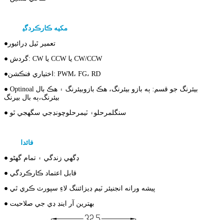
ldc ٻاهرين رنر brushless موٽر
مکيه ڪارڪردگي
جي ب
تعمير ٿيل ڊرائيور
●
● گردش: CW يا CCW يا CW/CCW
اختياري فنڪشن: PWM، FG، RD
●
● Optinoal بيئرنگ جو قسم: ٻه بازو بيئرنگ، هڪ بازو
بيئرنگ ۽ هڪ بال
بيئرنگ،
ٻه بال بيرنگ
● سنگل
مرحلو
۽ ٽي
مرحلو
چونڊجي سگهجي ٿو
موٽر
DC
icro برش کان سواء
فائدا
جي م
● ڊگھي زندگي ۽ تمام گهڻو
● قابل اعتماد ڪارڪردگي
● پيشه ورانه انجنيئر ٽيم ڊيزائننگ لاءِ سپورٽ ڪري ٿي
● بهترين آر اينڊ ڊي جي صلاحيت