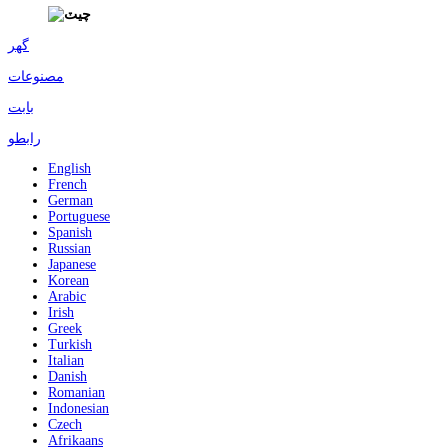
گهر
مصنوعات
بابت
رابطو
English
French
German
Portuguese
Spanish
Russian
Japanese
Korean
Arabic
Irish
Greek
Turkish
Italian
Danish
Romanian
Indonesian
Czech
Afrikaans